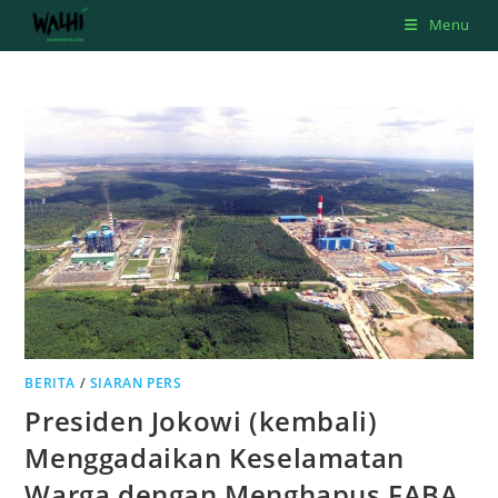
Skip
Menu
to
content
BERITA
/
SIARAN PERS
Presiden Jokowi (kembali)
Menggadaikan Keselamatan
Warga dengan Menghapus FABA