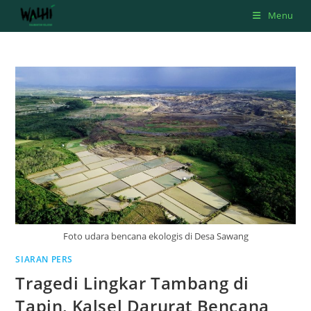
Skip
Menu
to
content
Foto udara bencana ekologis di Desa Sawang
SIARAN PERS
Tragedi Lingkar Tambang di
Tapin, Kalsel Darurat Bencana