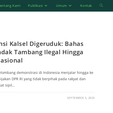
entang Kami
Publikasi
Umum
Kontak
Toggle
website
search
si Kalsel Digeruduk: Bahas
dak Tambang Ilegal Hingga
asional
elombang demonstrasi di Indonesia menjalar hingga ke
bijakan DPR RI yang tidak berpihak pada rakyat dan
at sipil…
SEPTEMBER 3, 2025