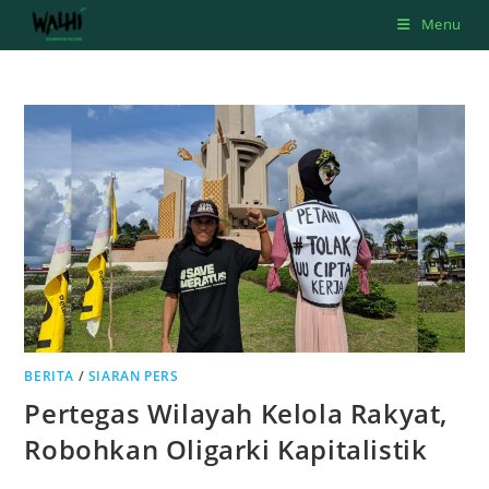
Skip
Menu
to
content
BERITA
/
SIARAN PERS
Pertegas Wilayah Kelola Rakyat,
Robohkan Oligarki Kapitalistik