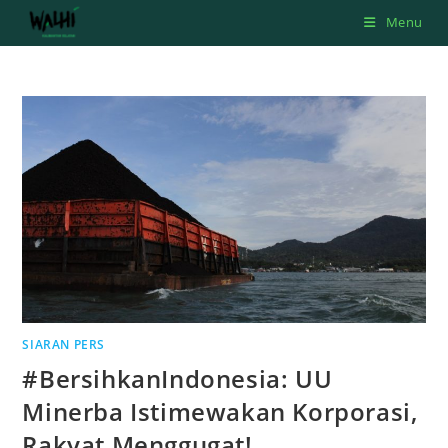
Skip
Menu
to
content
SIARAN PERS
#BersihkanIndonesia: UU
Minerba Istimewakan Korporasi,
Rakyat Menggugat!