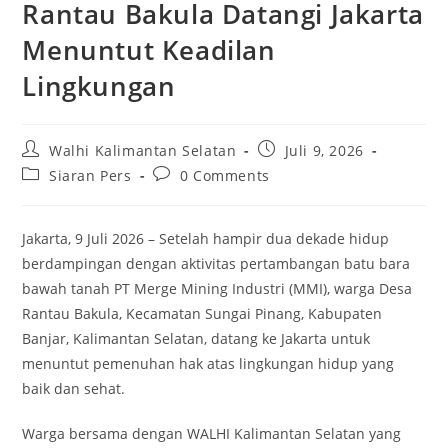
Rantau Bakula Datangi Jakarta
Menuntut Keadilan
Lingkungan
Post
Post
Walhi Kalimantan Selatan
Juli 9, 2026
author:
published:
Post
Post
Siaran Pers
0 Comments
category:
comments:
Jakarta, 9 Juli 2026 – Setelah hampir dua dekade hidup
berdampingan dengan aktivitas pertambangan batu bara
bawah tanah PT Merge Mining Industri (MMI), warga Desa
Rantau Bakula, Kecamatan Sungai Pinang, Kabupaten
Banjar, Kalimantan Selatan, datang ke Jakarta untuk
menuntut pemenuhan hak atas lingkungan hidup yang
baik dan sehat.
Warga bersama dengan WALHI Kalimantan Selatan yang