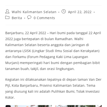
Post
Post
Walhi Kalimantan Selatan
April 22, 2022
author:
published:
Post
Post
Berita
0 Comments
category:
comments:
Banjarbaru, 22 April 2022 – Hari bumi pada tanggal 22 April
2022 juga bertepatan di bulan Ramadhan. Walhi
Kalimantan Selatan beserta anggota dan jaringan di
antaranya LSISK (Lingkar Studi Ilmu Sosial dan Kerakyatan)
dan Forkamu (Forum Pedagang Kaki Lima Lapangan
Murjani) memperingati hari bumi dengan pembagian bibit
tanaman buah, takjil, dan orasi lingkungan.
Kegiatan ini dilaksanakan tepatnya di depan taman Van Der
Pijl, Kota Banjarbaru, Provinsi Kalimantan Selatan. Tema
yang diusung kali ini adalah Pulihkan Bumi, Tolak Investasi
Kotor.