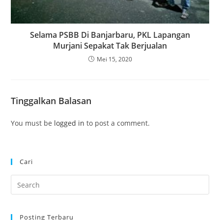
Selama PSBB Di Banjarbaru, PKL Lapangan
Murjani Sepakat Tak Berjualan
Mei 15, 2020
Tinggalkan Balasan
You must be
logged in
to post a comment.
Cari
Pre
Es
to
Posting Terbaru
clo