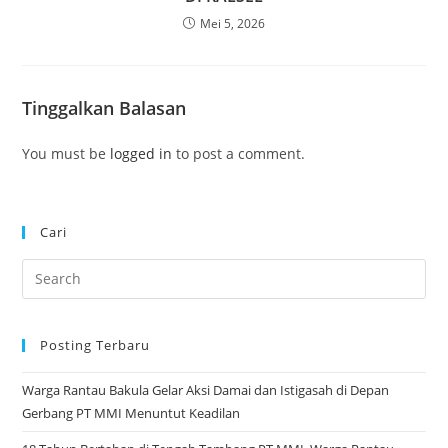
Mei 5, 2026
Tinggalkan Balasan
You must be
logged in
to post a comment.
Cari
Pre
Es
to
Posting Terbaru
clo
the
Warga Rantau Bakula Gelar Aksi Damai dan Istigasah di Depan
sea
Gerbang PT MMI Menuntut Keadilan
pan