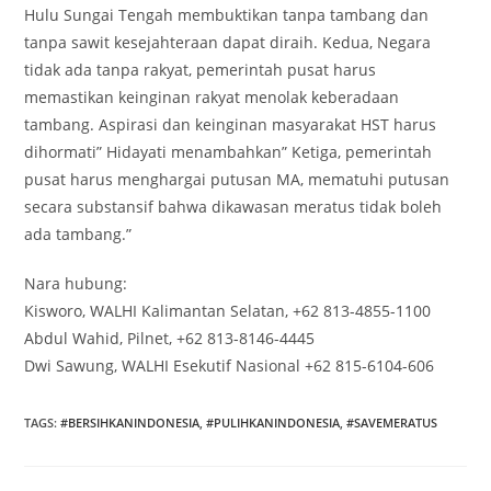
Hulu Sungai Tengah membuktikan tanpa tambang dan
tanpa sawit kesejahteraan dapat diraih. Kedua, Negara
tidak ada tanpa rakyat, pemerintah pusat harus
memastikan keinginan rakyat menolak keberadaan
tambang. Aspirasi dan keinginan masyarakat HST harus
dihormati” Hidayati menambahkan” Ketiga, pemerintah
pusat harus menghargai putusan MA, mematuhi putusan
secara substansif bahwa dikawasan meratus tidak boleh
ada tambang.”
Nara hubung:
Kisworo, WALHI Kalimantan Selatan, +62 813-4855-1100
Abdul Wahid, Pilnet, +62 813-8146-4445
Dwi Sawung, WALHI Esekutif Nasional +62 815-6104-606
TAGS
:
#BERSIHKANINDONESIA
,
#PULIHKANINDONESIA
,
#SAVEMERATUS