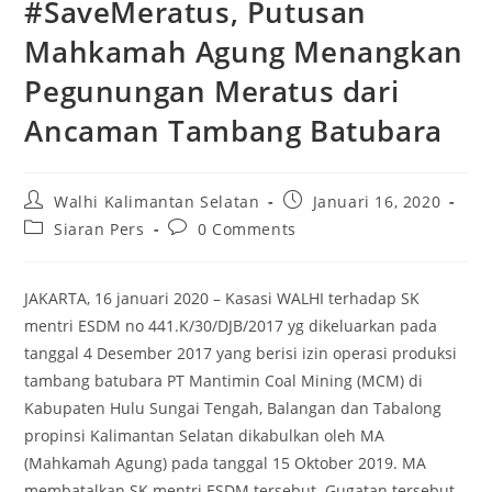
#SaveMeratus, Putusan
Mahkamah Agung Menangkan
Pegunungan Meratus dari
Ancaman Tambang Batubara
Post
Post
Walhi Kalimantan Selatan
Januari 16, 2020
author:
published:
Post
Post
Siaran Pers
0 Comments
category:
comments:
JAKARTA, 16 januari 2020 – Kasasi WALHI terhadap SK
mentri ESDM no 441.K/30/DJB/2017 yg dikeluarkan pada
tanggal 4 Desember 2017 yang berisi izin operasi produksi
tambang batubara PT Mantimin Coal Mining (MCM) di
Kabupaten Hulu Sungai Tengah, Balangan dan Tabalong
propinsi Kalimantan Selatan dikabulkan oleh MA
(Mahkamah Agung) pada tanggal 15 Oktober 2019. MA
membatalkan SK mentri ESDM tersebut. Gugatan tersebut