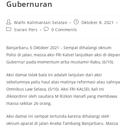
Gubernuran
Post
Post
Walhi Kalimantan Selatan
Oktober 8, 2021
author:
published:
Post
Post
Siaran Pers
0 Comments
category:
comments:
Banjarbaru, 6 Oktober 2021 – Sempat dihalangi oknum
Polisi di jalan, massa aksi FRI Kalsel lanjutkan aksi di depan
Gubernur pada momentum arba mustamir Rabu, (6/10).
Aksi damai tolak bala ini adalah lanjutan dari aksi
sebelumnya yaitu haul atas matinya reformasi atau sahnya
Omnibus Law Selasa, (5/10). Aksi FRI KALSEL kali ini
dikoordinir oleh saudara M Rizkon Hanafi yang membawa
massa sekitar 26 orang.
Aksi damai ini sempat tertunda karena dihalangi oleh
oknum aparat di jalan Aneka Tambang Banjarbaru. Massa