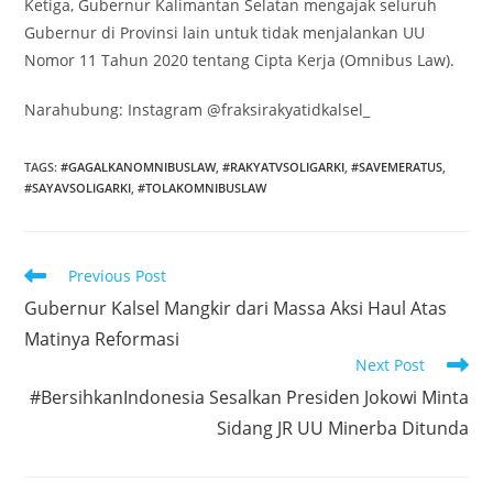
Ketiga, Gubernur Kalimantan Selatan mengajak seluruh
Gubernur di Provinsi lain untuk tidak menjalankan UU
Nomor 11 Tahun 2020 tentang Cipta Kerja (Omnibus Law).
Narahubung: Instagram @fraksirakyatidkalsel_
TAGS
:
#GAGALKANOMNIBUSLAW
,
#RAKYATVSOLIGARKI
,
#SAVEMERATUS
,
#SAYAVSOLIGARKI
,
#TOLAKOMNIBUSLAW
Read
Previous Post
more
Gubernur Kalsel Mangkir dari Massa Aksi Haul Atas
articles
Matinya Reformasi
Next Post
#BersihkanIndonesia Sesalkan Presiden Jokowi Minta
Sidang JR UU Minerba Ditunda