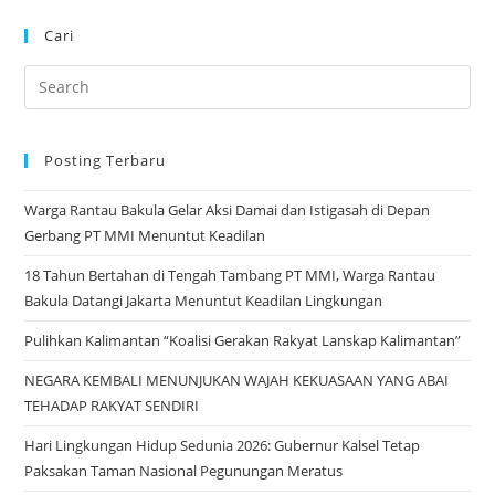
Cari
Pre
Es
to
Posting Terbaru
clo
the
Warga Rantau Bakula Gelar Aksi Damai dan Istigasah di Depan
sea
Gerbang PT MMI Menuntut Keadilan
pan
18 Tahun Bertahan di Tengah Tambang PT MMI, Warga Rantau
Bakula Datangi Jakarta Menuntut Keadilan Lingkungan
Pulihkan Kalimantan “Koalisi Gerakan Rakyat Lanskap Kalimantan”
NEGARA KEMBALI MENUNJUKAN WAJAH KEKUASAAN YANG ABAI
TEHADAP RAKYAT SENDIRI
Hari Lingkungan Hidup Sedunia 2026: Gubernur Kalsel Tetap
Paksakan Taman Nasional Pegunungan Meratus