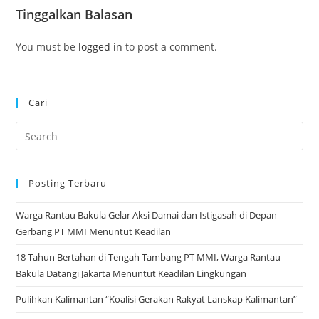
Tinggalkan Balasan
You must be
logged in
to post a comment.
Cari
Pre
Es
to
Posting Terbaru
clo
the
Warga Rantau Bakula Gelar Aksi Damai dan Istigasah di Depan
sea
Gerbang PT MMI Menuntut Keadilan
pan
18 Tahun Bertahan di Tengah Tambang PT MMI, Warga Rantau
Bakula Datangi Jakarta Menuntut Keadilan Lingkungan
Pulihkan Kalimantan “Koalisi Gerakan Rakyat Lanskap Kalimantan”