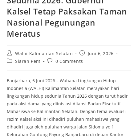
Sedunia 2026: Gubernur
Kalsel Tetap Paksakan Taman
Nasional Pegunungan
Meratus
Post
Post
Walhi Kalimantan Selatan
Juni 6, 2026
author:
published:
Post
Post
Siaran Pers
0 Comments
category:
comments:
Banjarbaru, 6 Juni 2026 – Wahana Lingkungan Hidup
Indonesia (WALHI) Kalimantan Selatan merayakan hari
lingkungan hidup sedunia Tahun 2026 dengan turut hadir
pada aksi damai yang diinisiasi Aliansi Badan Eksekutif
Mahasiswa se Kalimantan Selatan. Dengan tema evaluasi
rezim Kalsel aksi ini dihadiri puluhan mahasiswa yang
dihadiri juga oleh puluhan warga Jalan Sidomulyo 1
Kelurahan Guntung Payung Banjarbaru di depan Kantor