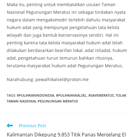
Maka itu, penting untuk membatalkan usulan Taman
Nasional Pegunungan Meratus ini sebagai tindakan nyata
negara dalam mengakomodir terlebih dahulu masyarakat
hukum adat yang mempunyai pengetahuan tata kelola
wilayah dan juga bentuk konservasinya sendiri. Hal ini
penting karena tata kelola masyarakat hukum adat telah
dilakukan berdasarkan kearifan lokal, adat istiadat, hukum
adat, pengetahuan turun temurun bahkan ritusnya,
terutama masyarakat hukum adat Pegunungan Meratus.
Narahubung: pewalhikalsel@proton.me
TAGS
:
#PULIHKANINDONESIA
,
#PULIHKANKALSEL
,
#SAVEMERATUS
,
TOLAK
TAMAN NASIONAL PEGUNUNGAN MERATUS
Read
Previous Post
more
Kalimantan Dikepung 9.853 Titik Panas Menjelang El
articles