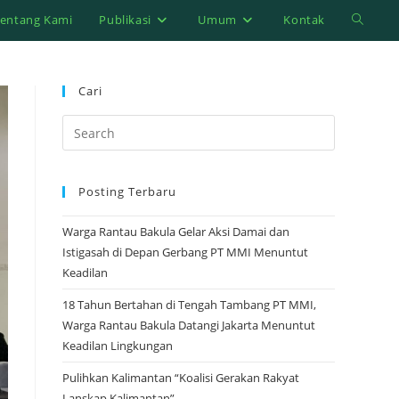
entang Kami
Publikasi
Umum
Kontak
Toggle
website
Cari
search
Press
Escape
to
Posting Terbaru
close
the
Warga Rantau Bakula Gelar Aksi Damai dan
search
Istigasah di Depan Gerbang PT MMI Menuntut
panel.
Keadilan
18 Tahun Bertahan di Tengah Tambang PT MMI,
Warga Rantau Bakula Datangi Jakarta Menuntut
Keadilan Lingkungan
Pulihkan Kalimantan “Koalisi Gerakan Rakyat
Lanskap Kalimantan”