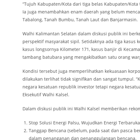
“Tujuh Kabupaten/Kota dari tiga belas Kabupaten/Kota t
Ia juga menambahkan enam daerah yang belum mencapai 
Tabalong, Tanah Bumbu, Tanah Laut dan Banjarmasin.
Walhi Kalimantan Selatan dalam diskusi publik ini be
perspektif masyarakat sipil. Setidaknya ada tiga kasus 
kasus longsornya Kilometer 171, kasus banjir di Kecam
tambang batubara yang mengakibatkan satu orang war
Kondisi tersebut juga memperlihatkan kekuasaan korpo
dilakukan terlihat tidak signifikan dan sangat tumpul. “
negara kesatuan republik investor tetapi negara kesatu
Eksekutif Walhi Kalsel.
Dalam diskusi publik ini Walhi Kalsel memberikan rek
Stop Solusi Energi Palsu, Wujudkan Energi Terbaru
Tanggap Bencana (sebelum, pada saat dan pasca ben
dalam penanganan dan penanggulangan bencana.