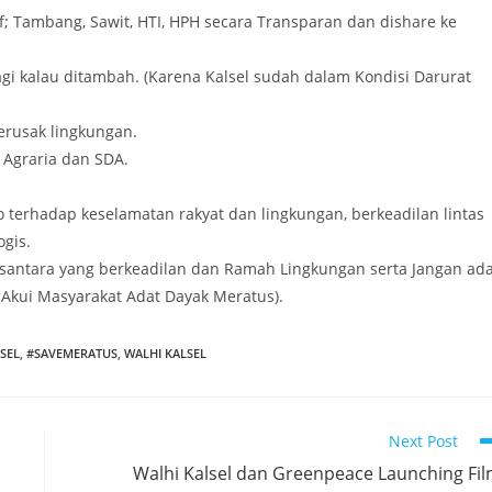
if; Tambang, Sawit, HTI, HPH secara Transparan dan dishare ke
lagi kalau ditambah. (Karena Kalsel sudah dalam Kondisi Darurat
rusak lingkungan.
 Agraria dan SDA.
o terhadap keselamatan rakyat dan lingkungan, berkeadilan lintas
gis.
usantara yang berkeadilan dan Ramah Lingkungan serta Jangan ad
ra Akui Masyarakat Adat Dayak Meratus).
SEL
,
#SAVEMERATUS
,
WALHI KALSEL
Next Post
Walhi Kalsel dan Greenpeace Launching Fi