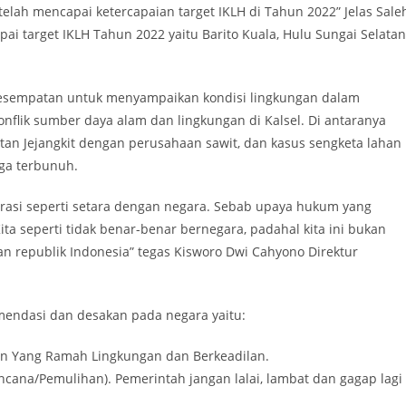
elah mencapai ketercapaian target IKLH di Tahun 2022” Jelas Sale
target IKLH Tahun 2022 yaitu Barito Kuala, Hulu Sungai Selatan
rkesempatan untuk menyampaikan kondisi lingkungan dalam
konflik sumber daya alam dan lingkungan di Kalsel. Di antaranya
atan Jejangkit dengan perusahaan sawit, dan kasus sengketa lahan
ga terbunuh.
rasi seperti setara dengan negara. Sebab upaya hukum yang
Kita seperti tidak benar-benar bernegara, padahal kita ini bukan
an republik Indonesia” tegas Kisworo Dwi Cahyono Direktur
omendasi dan desakan pada negara yaitu:
kan Yang Ramah Lingkungan dan Berkeadilan.
cana/Pemulihan). Pemerintah jangan lalai, lambat dan gagap lagi