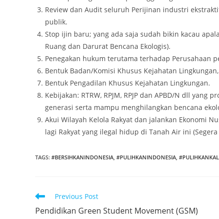
Review dan Audit seluruh Perijinan industri ekstrakt
publik.
Stop ijin baru; yang ada saja sudah bikin kacau apa
Ruang dan Darurat Bencana Ekologis).
Penegakan hukum terutama terhadap Perusahaan pe
Bentuk Badan/Komisi Khusus Kejahatan Lingkungan,
Bentuk Pengadilan Khusus Kejahatan Lingkungan.
Kebijakan: RTRW, RPJM, RPJP dan APBD/N dll yang pr
generasi serta mampu menghilangkan bencana ekolo
Akui Wilayah Kelola Rakyat dan jalankan Ekonomi N
lagi Rakyat yang ilegal hidup di Tanah Air ini (Sege
TAGS
:
#BERSIHKANINDONESIA
,
#PULIHKANINDONESIA
,
#PULIHKANKAL
Read
Previous Post
more
Pendidikan Green Student Movement (GSM)
articles