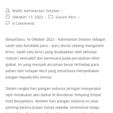
Post
Walhi Kalimantan Selatan
author:
Post
Post
Oktober 17, 2022
Siaran Pers
published:
category:
Post
0 Comments
comments:
Banjarbaru, 16 Oktober 2022 – Kalimantan Selatan sebagai
salah satu kandidat paru – paru dunia sedang mengalami
krisis. Salah satu krisis yang disebabkan oleh aktivitas
industri ekstraktif dan bermuara pada perubahan iklim
global. Ini yang menjadi ancaman besar terhadap para
petani dan nelayan kecil yang senantiasa menyediakan
pangan kepada kita semua.
Dalam rangka hari pangan sedunia jaringan masyarakat
sipil melakukan aksi damai di Bundaran Simpang Empat
Kota Banjarbaru. Momen hari pangan sedunia ini jelas
penting karena bukan hanya sekedar seremonial tetapi