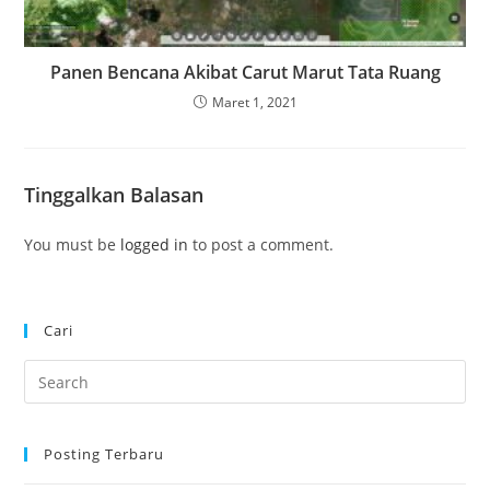
Panen Bencana Akibat Carut Marut Tata Ruang
Maret 1, 2021
Tinggalkan Balasan
You must be
logged in
to post a comment.
Cari
Pre
Es
to
Posting Terbaru
clo
the