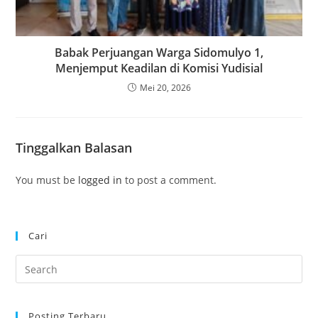
Babak Perjuangan Warga Sidomulyo 1,
Menjemput Keadilan di Komisi Yudisial
Mei 20, 2026
Tinggalkan Balasan
You must be
logged in
to post a comment.
Cari
Pre
Es
to
Posting Terbaru
clo