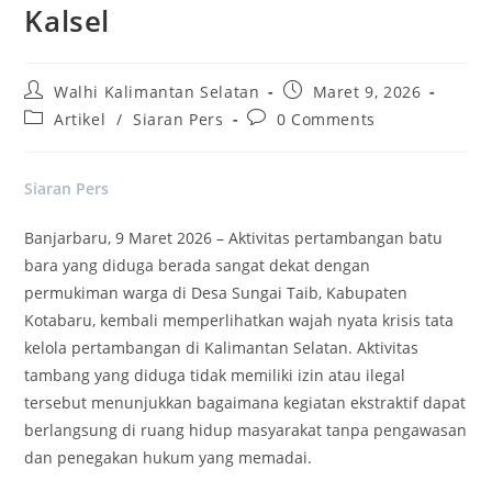
Kalsel
Post
Post
Walhi Kalimantan Selatan
Maret 9, 2026
author:
published:
Post
Post
Artikel
/
Siaran Pers
0 Comments
category:
comments:
Siaran Pers
Banjarbaru, 9 Maret 2026 – Aktivitas pertambangan batu
bara yang diduga berada sangat dekat dengan
permukiman warga di Desa Sungai Taib, Kabupaten
Kotabaru, kembali memperlihatkan wajah nyata krisis tata
kelola pertambangan di Kalimantan Selatan. Aktivitas
tambang yang diduga tidak memiliki izin atau ilegal
tersebut menunjukkan bagaimana kegiatan ekstraktif dapat
berlangsung di ruang hidup masyarakat tanpa pengawasan
dan penegakan hukum yang memadai.