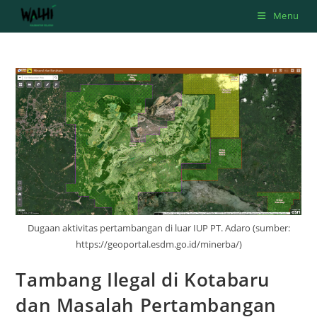
Skip
Menu
to
content
Dugaan aktivitas pertambangan di luar IUP PT. Adaro (sumber:
https://geoportal.esdm.go.id/minerba/)
Tambang Ilegal di Kotabaru
dan Masalah Pertambangan